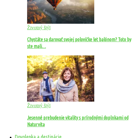
Životný štýl
Chystáte sa darovať svojej polovičke let balónom? Toto by
ste mali…
Životný štýl
Jesenné prebudenie vitality s prírodnými doplnkami od
Naturvita
Dovolenka a destinácie