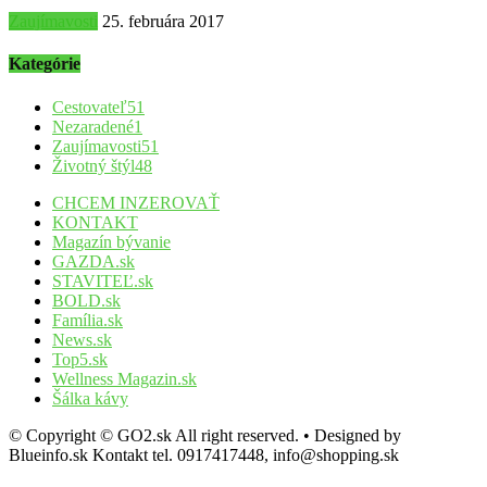
Zaujímavosti
25. februára 2017
Kategórie
Cestovateľ
51
Nezaradené
1
Zaujímavosti
51
Životný štýl
48
CHCEM INZEROVAŤ
KONTAKT
Magazín bývanie
GAZDA.sk
STAVITEĽ.sk
BOLD.sk
Família.sk
News.sk
Top5.sk
Wellness Magazin.sk
Šálka kávy
© Copyright © GO2.sk All right reserved. • Designed by
Blueinfo.sk Kontakt tel. 0917417448, info@shopping.sk