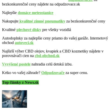
bezkonkurenčné ceny nájdete na odpudzovace.sk
Najlepšie
domáce meteostanice
Nakupujte
kvalitné zimné pneumatiky
za bezkonkurenčné ceny
Kvalitné
plechové disky
pre všetky vozidlá
Autodoplnky za najlepšie ceny priamo do vašej garáže. Internetový
obchod
autoveci.sk
Najširší výber CBD olejov, kvapiek a CBD kozmetiky nájdete v
porovnávači cien na
cbd-obchod.sk
Vyvýšené postele
nahradia celú detskú izbu.
Krtko vo vašej záhrade?
Odpudzovače
za super cenu.
Top články z News.sk