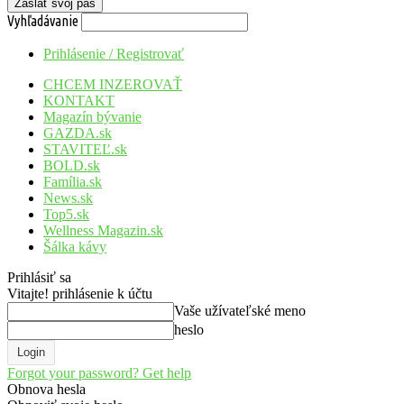
Vyhľadávanie
Prihlásenie / Registrovať
CHCEM INZEROVAŤ
KONTAKT
Magazín bývanie
GAZDA.sk
STAVITEĽ.sk
BOLD.sk
Família.sk
News.sk
Top5.sk
Wellness Magazin.sk
Šálka kávy
Prihlásiť sa
Vitajte! prihlásenie k účtu
Vaše užívateľské meno
heslo
Forgot your password? Get help
Obnova hesla