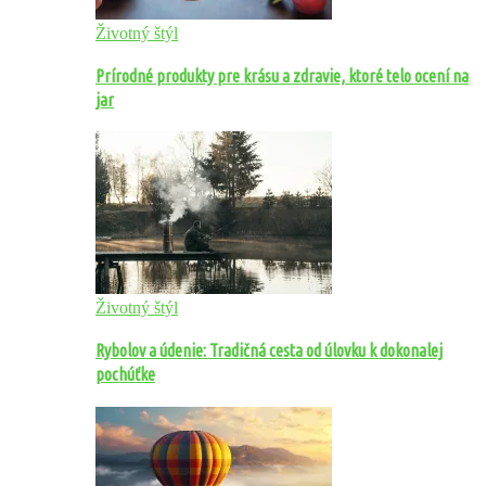
Životný štýl
Prírodné produkty pre krásu a zdravie, ktoré telo ocení na
jar
Životný štýl
Rybolov a údenie: Tradičná cesta od úlovku k dokonalej
pochúťke