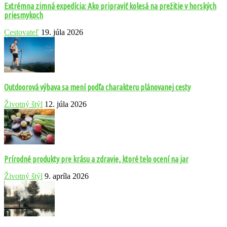
Extrémna zimná expedícia: Ako pripraviť kolesá na prežitie v horských
priesmykoch
Cestovateľ
19. júla 2026
Outdoorová výbava sa mení podľa charakteru plánovanej cesty
Životný štýl
12. júla 2026
Prírodné produkty pre krásu a zdravie, ktoré telo ocení na jar
Životný štýl
9. apríla 2026