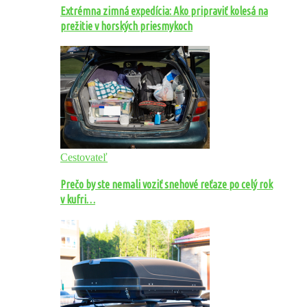
Extrémna zimná expedícia: Ako pripraviť kolesá na
prežitie v horských priesmykoch
Cestovateľ
Prečo by ste nemali voziť snehové reťaze po celý rok
v kufri…