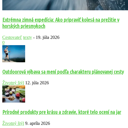
Extrémna zimná expedícia: Ako pripraviť kolesá na prežitie v
horských priesmykoch
Cestovateľ
texty
-
19. júla 2026
0
Outdoorová výbava sa mení podľa charakteru plánovanej cesty
Životný štýl
12. júla 2026
Prírodné produkty pre krásu a zdravie, ktoré telo ocení na jar
Životný štýl
9. apríla 2026