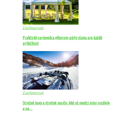
Zaujímavosti
Praktický sprievodca výberom párty stanu pre každú
príležitosť
Zaujímavosti
Strešné boxy a strešné nosiče: Aké sú medzi nimi rozdiely
a na…