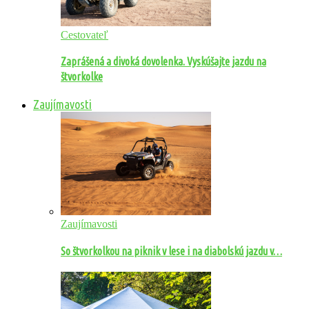
Cestovateľ
Zaprášená a divoká dovolenka. Vyskúšajte jazdu na
štvorkolke
Zaujímavosti
Zaujímavosti
So štvorkolkou na piknik v lese i na diabolskú jazdu v…