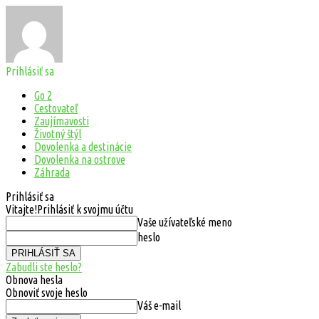
Prihlásiť sa
Go 2
Cestovateľ
Zaujímavosti
Životný štýl
Dovolenka a destinácie
Dovolenka na ostrove
Záhrada
Prihlásiť sa
Vitajte!
Prihlásiť k svojmu účtu
Vaše užívateľské meno
heslo
Zabudli ste heslo?
Obnova hesla
Obnoviť svoje heslo
Váš e-mail