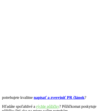
potrebujete kvalitne
napísať a zverejniť PR článok
?
Hľadáte spoľahlivé a
rýchle pôžičky
? Pôžičkomat poskytuje
pôžičky šité ako na mieru vašim potrebám.