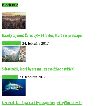
Block title
Naveky tajomný Černobyľ – 14 faktov, ktoré vás prekvapia
Zaujímavosti
24. februára 2017
5 destinácií, ktoré by ste mali za svoj život navštíviť
Cestovateľ
23. februára 2017
6 zvierat, ktoré patria k tým najnebezpečnejším na svete