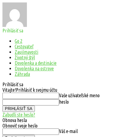
Prihlásiť sa
Go 2
Cestovateľ
Zaujímavosti
Životný štýl
Dovolenka a destinácie
Dovolenka na ostrove
Záhrada
Prihlásiť sa
Vitajte!
Prihlásiť k svojmu účtu
Vaše užívateľské meno
heslo
Zabudli ste heslo?
Obnova hesla
Obnoviť svoje heslo
Váš e-mail