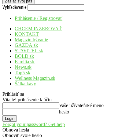
Vyhľadávanie
Prihlásenie / Registrovať
CHCEM INZEROVAŤ
KONTAKT
Magazín bývanie
GAZDA.sk
STAVITEĽ.sk
BOLD.sk
Família.sk
News.sk
Top5.sk
Wellness Magazin.sk
Šálka kávy
Prihlásiť sa
Vitajte! prihlásenie k účtu
Vaše užívateľské meno
heslo
Forgot your password? Get help
Obnova hesla
Obnoviť svoje heslo