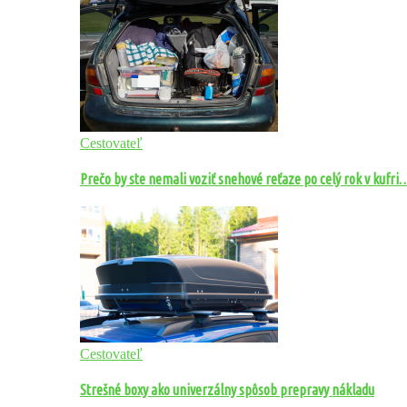
Cestovateľ
Prečo by ste nemali voziť snehové reťaze po celý rok v kufri
Cestovateľ
Strešné boxy ako univerzálny spôsob prepravy nákladu