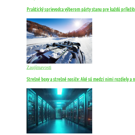
Praktický sprievodca výberom párty stanu pre každú príležit
Zaujímavosti
Strešné boxy a strešné nosiče: Aké sú medzi nimi rozdiely a