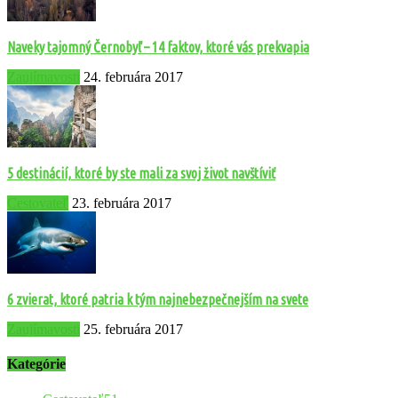
Naveky tajomný Černobyľ – 14 faktov, ktoré vás prekvapia
Zaujímavosti
24. februára 2017
5 destinácií, ktoré by ste mali za svoj život navštíviť
Cestovateľ
23. februára 2017
6 zvierat, ktoré patria k tým najnebezpečnejším na svete
Zaujímavosti
25. februára 2017
Kategórie