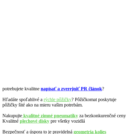
potrebujete kvalitne
napísať a zverejniť PR článok
?
Hľadáte spoľahlivé a
rýchle pôžičky
? Pôžičkomat poskytuje
pôžičky šité ako na mieru vašim potrebám.
Nakupujte
kvalitné zimné pneumatiky
za bezkonkurenčné ceny
Kvalitné
plechové disky
pre všetky vozidlá
Bezpečnosť a úspora to je pravidelná
geometria kolies