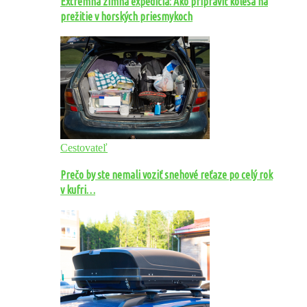
Extrémna zimná expedícia: Ako pripraviť kolesá na
prežitie v horských priesmykoch
Cestovateľ
Prečo by ste nemali voziť snehové reťaze po celý rok
v kufri…