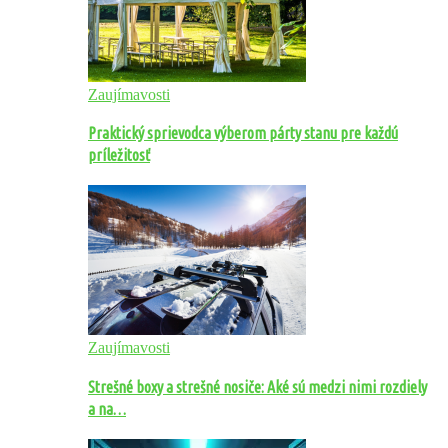
Zaujímavosti
Praktický sprievodca výberom párty stanu pre každú
príležitosť
Zaujímavosti
Strešné boxy a strešné nosiče: Aké sú medzi nimi rozdiely
a na…