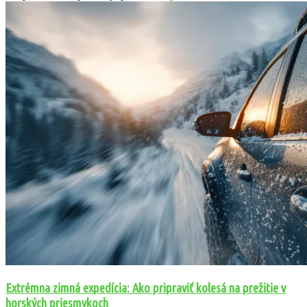
Extrémna zimná expedícia: Ako pripraviť kolesá na prežitie v
horských priesmykoch