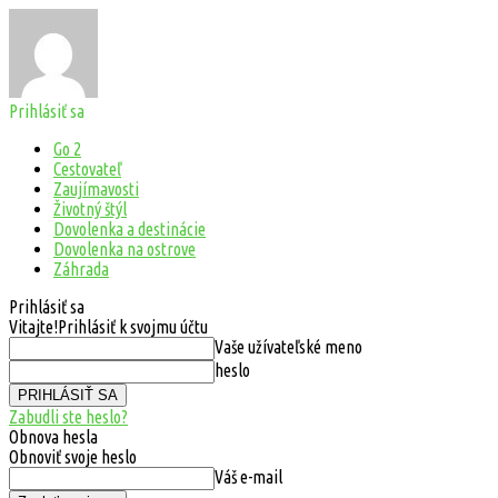
Prihlásiť sa
Go 2
Cestovateľ
Zaujímavosti
Životný štýl
Dovolenka a destinácie
Dovolenka na ostrove
Záhrada
Prihlásiť sa
Vitajte!
Prihlásiť k svojmu účtu
Vaše užívateľské meno
heslo
Zabudli ste heslo?
Obnova hesla
Obnoviť svoje heslo
Váš e-mail