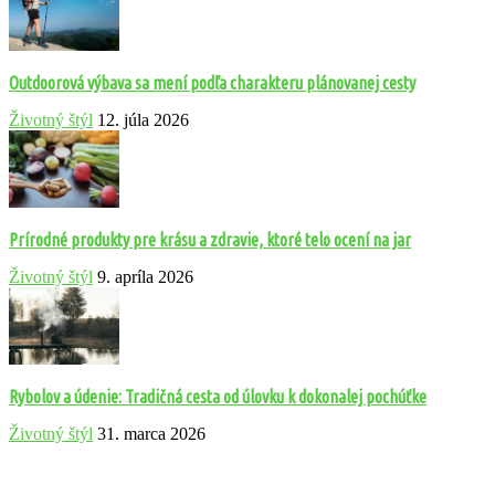
Outdoorová výbava sa mení podľa charakteru plánovanej cesty
Životný štýl
12. júla 2026
Prírodné produkty pre krásu a zdravie, ktoré telo ocení na jar
Životný štýl
9. apríla 2026
Rybolov a údenie: Tradičná cesta od úlovku k dokonalej pochúťke
Životný štýl
31. marca 2026