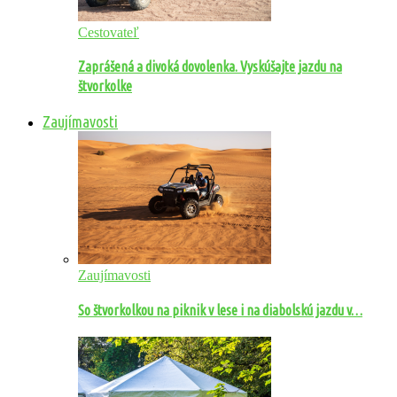
Cestovateľ
Zaprášená a divoká dovolenka. Vyskúšajte jazdu na
štvorkolke
Zaujímavosti
Zaujímavosti
So štvorkolkou na piknik v lese i na diabolskú jazdu v…