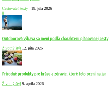
Cestovateľ
texty
-
19. júla 2026
0
Outdoorová výbava sa mení podľa charakteru plánovanej cesty
Životný štýl
12. júla 2026
Prírodné produkty pre krásu a zdravie, ktoré telo ocení na jar
Životný štýl
9. apríla 2026