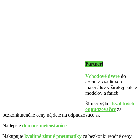
Partneri
Vchodové dvere
do
domu z kvalitných
materiálov v širokej palete
modelov a farieb.
Široký výber
kvalitných
odpudzovačov
za
bezkonkurenčné ceny nájdete na odpudzovace.sk
Najlepšie
domáce meteostanice
Nakupujte
kvalitné zimné pneumatiky
za bezkonkurenčné ceny