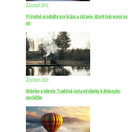
Životný štýl
Prírodné produkty pre krásu a zdravie, ktoré telo ocení na
jar
Životný štýl
Rybolov a údenie: Tradičná cesta od úlovku k dokonalej
pochúťke