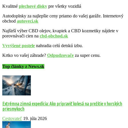
Kvalitné
plechové disky
pre všetky vozidlá
Autodoplnky za najlepšie ceny priamo do vašej garáže. Internetový
obchod
autoveci.sk
Najširší výber CBD olejov, kvapiek a CBD kozmetiky nájdete v
porovnávači cien na
cbd-obchod.sk
Vyvýšené postele
nahradia celú detskú izbu.
Krtko vo vašej záhrade?
Odpudzovače
za super cenu.
Top články z News.sk
Extrémna zimná expedícia: Ako pripraviť kolesá na prežitie v horských
priesmykoch
Cestovateľ
19. júla 2026