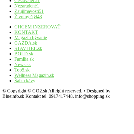
Cestovateľ
51
Nezaradené
1
Zaujímavosti
51
Životný štýl
48
CHCEM INZEROVAŤ
KONTAKT
Magazín bývanie
GAZDA.sk
STAVITEĽ.sk
BOLD.sk
Família.sk
News.sk
Top5.sk
Wellness Magazin.sk
Šálka kávy
© Copyright © GO2.sk All right reserved. • Designed by
Blueinfo.sk Kontakt tel. 0917417448, info@shopping.sk