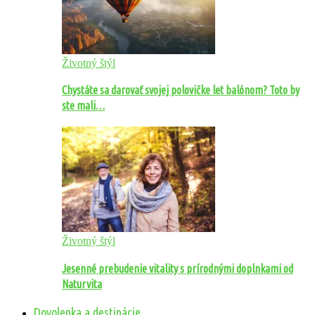
Životný štýl
Chystáte sa darovať svojej polovičke let balónom? Toto by
ste mali…
Životný štýl
Jesenné prebudenie vitality s prírodnými doplnkami od
Naturvita
Dovolenka a destinácie