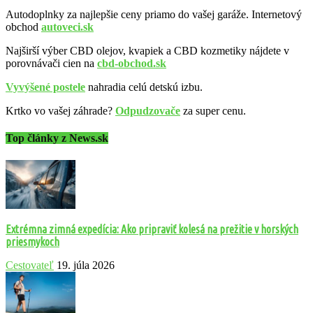
Autodoplnky za najlepšie ceny priamo do vašej garáže. Internetový
obchod
autoveci.sk
Najširší výber CBD olejov, kvapiek a CBD kozmetiky nájdete v
porovnávači cien na
cbd-obchod.sk
Vyvýšené postele
nahradia celú detskú izbu.
Krtko vo vašej záhrade?
Odpudzovače
za super cenu.
Top články z News.sk
Extrémna zimná expedícia: Ako pripraviť kolesá na prežitie v horských
priesmykoch
Cestovateľ
19. júla 2026