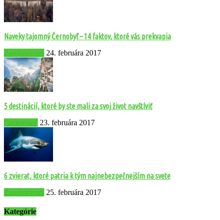
Naveky tajomný Černobyľ – 14 faktov, ktoré vás prekvapia
Zaujímavosti
24. februára 2017
5 destinácií, ktoré by ste mali za svoj život navštíviť
Cestovateľ
23. februára 2017
6 zvierat, ktoré patria k tým najnebezpečnejším na svete
Zaujímavosti
25. februára 2017
Kategórie