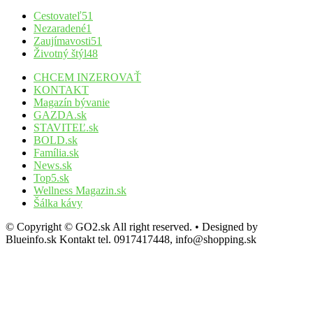
Cestovateľ
51
Nezaradené
1
Zaujímavosti
51
Životný štýl
48
CHCEM INZEROVAŤ
KONTAKT
Magazín bývanie
GAZDA.sk
STAVITEĽ.sk
BOLD.sk
Família.sk
News.sk
Top5.sk
Wellness Magazin.sk
Šálka kávy
© Copyright © GO2.sk All right reserved. • Designed by
Blueinfo.sk Kontakt tel. 0917417448, info@shopping.sk