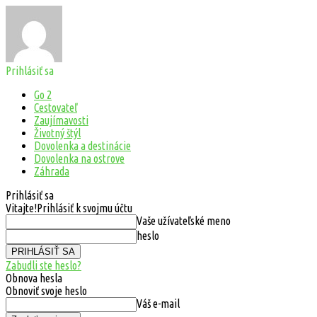
Prihlásiť sa
Go 2
Cestovateľ
Zaujímavosti
Životný štýl
Dovolenka a destinácie
Dovolenka na ostrove
Záhrada
Prihlásiť sa
Vitajte!
Prihlásiť k svojmu účtu
Vaše užívateľské meno
heslo
Zabudli ste heslo?
Obnova hesla
Obnoviť svoje heslo
Váš e-mail