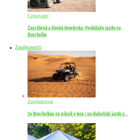
Cestovateľ
Zaprášená a divoká dovolenka. Vyskúšajte jazdu na
štvorkolke
Zaujímavosti
Zaujímavosti
So štvorkolkou na piknik v lese i na diabolskú jazdu v…