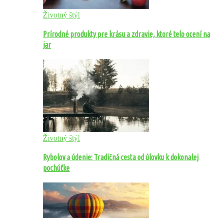
Životný štýl
Prírodné produkty pre krásu a zdravie, ktoré telo ocení na
jar
Životný štýl
Rybolov a údenie: Tradičná cesta od úlovku k dokonalej
pochúťke