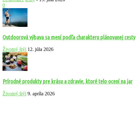
0
Outdoorová výbava sa mení podľa charakteru plánovanej cesty
Životný štýl
12. júla 2026
Prírodné produkty pre krásu a zdravie, ktoré telo ocení na jar
Životný štýl
9. apríla 2026