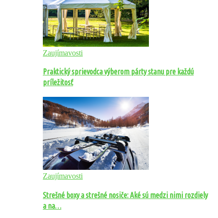
Zaujímavosti
Praktický sprievodca výberom párty stanu pre každú
príležitosť
Zaujímavosti
Strešné boxy a strešné nosiče: Aké sú medzi nimi rozdiely
a na…