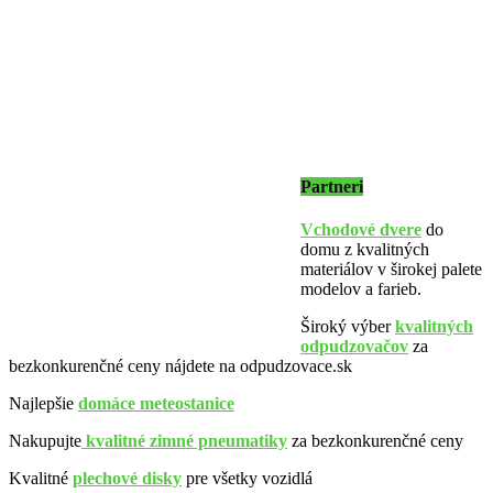
Partneri
Vchodové dvere
do
domu z kvalitných
materiálov v širokej palete
modelov a farieb.
Široký výber
kvalitných
odpudzovačov
za
bezkonkurenčné ceny nájdete na odpudzovace.sk
Najlepšie
domáce meteostanice
Nakupujte
kvalitné zimné pneumatiky
za bezkonkurenčné ceny
Kvalitné
plechové disky
pre všetky vozidlá