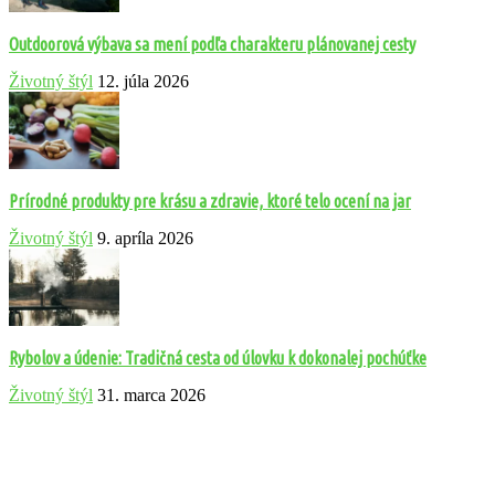
Outdoorová výbava sa mení podľa charakteru plánovanej cesty
Životný štýl
12. júla 2026
Prírodné produkty pre krásu a zdravie, ktoré telo ocení na jar
Životný štýl
9. apríla 2026
Rybolov a údenie: Tradičná cesta od úlovku k dokonalej pochúťke
Životný štýl
31. marca 2026