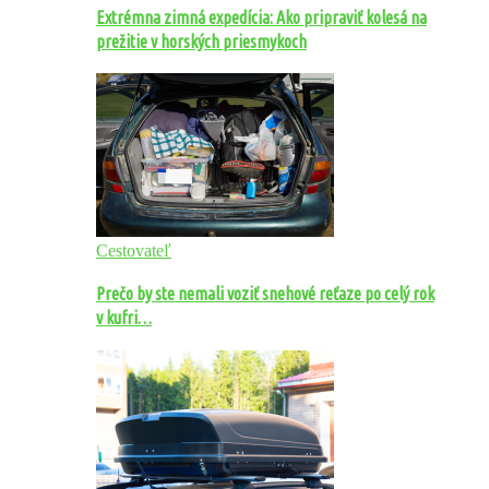
Extrémna zimná expedícia: Ako pripraviť kolesá na
prežitie v horských priesmykoch
Cestovateľ
Prečo by ste nemali voziť snehové reťaze po celý rok
v kufri…