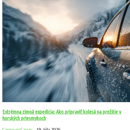
Extrémna zimná expedícia: Ako pripraviť kolesá na prežitie v
horských priesmykoch
Cestovateľ
texty
-
19. júla 2026