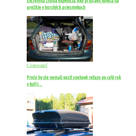
Extrémna zimná expedícia: Ako pripraviť kolesá na
prežitie v horských priesmykoch
Cestovateľ
Prečo by ste nemali voziť snehové reťaze po celý rok
v kufri…