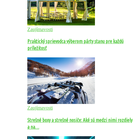
Zaujímavosti
Praktický sprievodca výberom párty stanu pre každú
príležitosť
Zaujímavosti
Strešné boxy a strešné nosiče: Aké sú medzi nimi rozdiely
a na…