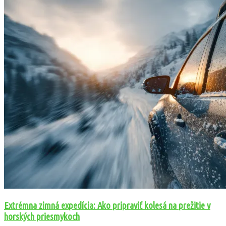
Extrémna zimná expedícia: Ako pripraviť kolesá na prežitie v
horských priesmykoch