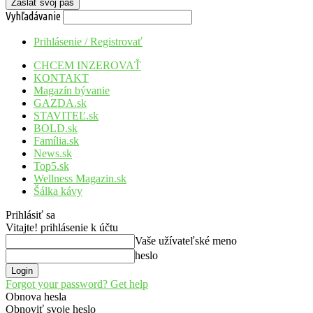
Vyhľadávanie
Prihlásenie / Registrovať
CHCEM INZEROVAŤ
KONTAKT
Magazín bývanie
GAZDA.sk
STAVITEĽ.sk
BOLD.sk
Família.sk
News.sk
Top5.sk
Wellness Magazin.sk
Šálka kávy
Prihlásiť sa
Vitajte! prihlásenie k účtu
Vaše užívateľské meno
heslo
Forgot your password? Get help
Obnova hesla
Obnoviť svoje heslo