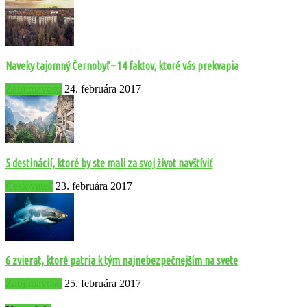
Naveky tajomný Černobyľ – 14 faktov, ktoré vás prekvapia
Zaujímavosti
24. februára 2017
5 destinácií, ktoré by ste mali za svoj život navštíviť
Cestovateľ
23. februára 2017
6 zvierat, ktoré patria k tým najnebezpečnejším na svete
Zaujímavosti
25. februára 2017