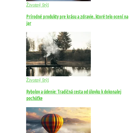
Životný štýl
Prírodné produkty pre krásu a zdravie, ktoré telo ocení na
jar
Životný štýl
Rybolov a údenie: Tradičná cesta od úlovku k dokonalej
pochúťke