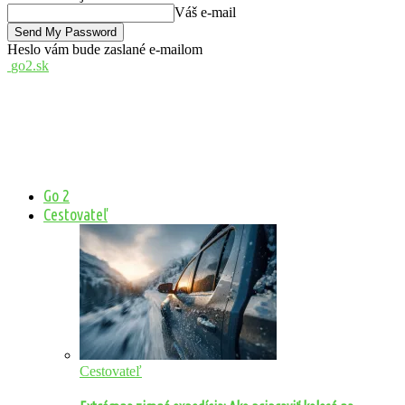
Váš e-mail
Heslo vám bude zaslané e-mailom
go2.sk
Go 2
Cestovateľ
Cestovateľ