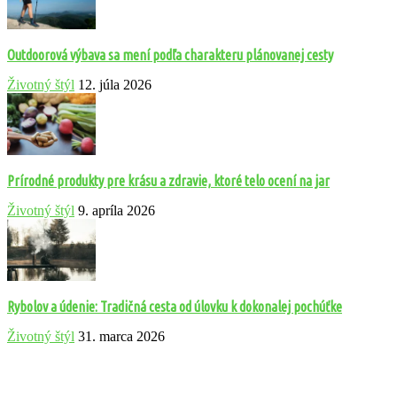
Outdoorová výbava sa mení podľa charakteru plánovanej cesty
Životný štýl
12. júla 2026
Prírodné produkty pre krásu a zdravie, ktoré telo ocení na jar
Životný štýl
9. apríla 2026
Rybolov a údenie: Tradičná cesta od úlovku k dokonalej pochúťke
Životný štýl
31. marca 2026