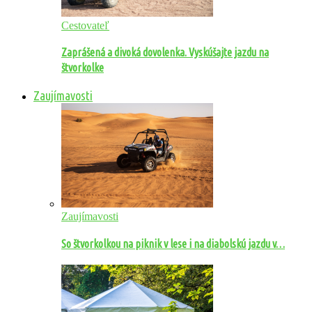
Cestovateľ
Zaprášená a divoká dovolenka. Vyskúšajte jazdu na
štvorkolke
Zaujímavosti
Zaujímavosti
So štvorkolkou na piknik v lese i na diabolskú jazdu v…