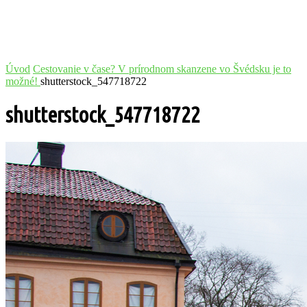
Úvod
Cestovanie v čase? V prírodnom skanzene vo Švédsku je to
možné!
shutterstock_547718722
shutterstock_547718722