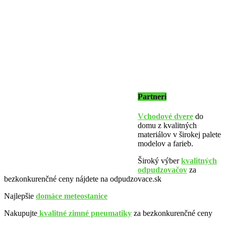
Partneri
Vchodové dvere
do
domu z kvalitných
materiálov v širokej palete
modelov a farieb.
Široký výber
kvalitných
odpudzovačov
za
bezkonkurenčné ceny nájdete na odpudzovace.sk
Najlepšie
domáce meteostanice
Nakupujte
kvalitné zimné pneumatiky
za bezkonkurenčné ceny