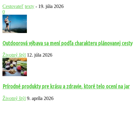
Cestovateľ
texty
-
19. júla 2026
0
Outdoorová výbava sa mení podľa charakteru plánovanej cesty
Životný štýl
12. júla 2026
Prírodné produkty pre krásu a zdravie, ktoré telo ocení na jar
Životný štýl
9. apríla 2026