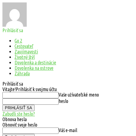
Prihlásiť sa
Go 2
Cestovateľ
Zaujímavosti
Životný štýl
Dovolenka a destinácie
Dovolenka na ostrove
Záhrada
Prihlásiť sa
Vitajte!
Prihlásiť k svojmu účtu
Vaše užívateľské meno
heslo
Zabudli ste heslo?
Obnova hesla
Obnoviť svoje heslo
Váš e-mail