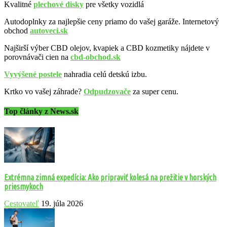
Kvalitné
plechové disky
pre všetky vozidlá
Autodoplnky za najlepšie ceny priamo do vašej garáže. Internetový
obchod
autoveci.sk
Najširší výber CBD olejov, kvapiek a CBD kozmetiky nájdete v
porovnávači cien na
cbd-obchod.sk
Vyvýšené postele
nahradia celú detskú izbu.
Krtko vo vašej záhrade?
Odpudzovače
za super cenu.
Top články z News.sk
Extrémna zimná expedícia: Ako pripraviť kolesá na prežitie v horských
priesmykoch
Cestovateľ
19. júla 2026