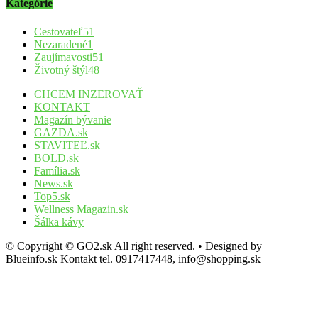
Kategórie
Cestovateľ
51
Nezaradené
1
Zaujímavosti
51
Životný štýl
48
CHCEM INZEROVAŤ
KONTAKT
Magazín bývanie
GAZDA.sk
STAVITEĽ.sk
BOLD.sk
Família.sk
News.sk
Top5.sk
Wellness Magazin.sk
Šálka kávy
© Copyright © GO2.sk All right reserved. • Designed by
Blueinfo.sk Kontakt tel. 0917417448, info@shopping.sk