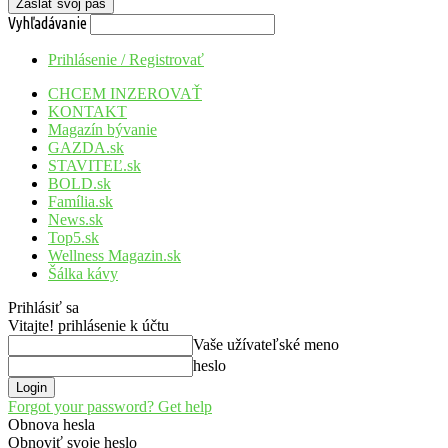
Vyhľadávanie
Prihlásenie / Registrovať
CHCEM INZEROVAŤ
KONTAKT
Magazín bývanie
GAZDA.sk
STAVITEĽ.sk
BOLD.sk
Família.sk
News.sk
Top5.sk
Wellness Magazin.sk
Šálka kávy
Prihlásiť sa
Vitajte! prihlásenie k účtu
Vaše užívateľské meno
heslo
Forgot your password? Get help
Obnova hesla
Obnoviť svoje heslo