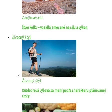
Zaujímavosti
Štvorkolky – vozidlá zmerané na silu a výkon
Životný štýl
Životný štýl
Outdoorová výbava sa mení podľa charakteru plánovanej
cesty