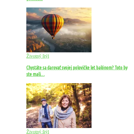
Životný štýl
Chystáte sa darovať svojej polovičke let balónom? Toto by
ste mali…
Životný štýl