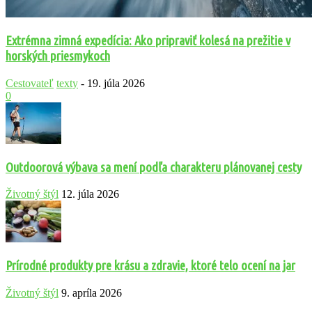
Extrémna zimná expedícia: Ako pripraviť kolesá na prežitie v
horských priesmykoch
Cestovateľ
texty
-
19. júla 2026
0
Outdoorová výbava sa mení podľa charakteru plánovanej cesty
Životný štýl
12. júla 2026
Prírodné produkty pre krásu a zdravie, ktoré telo ocení na jar
Životný štýl
9. apríla 2026