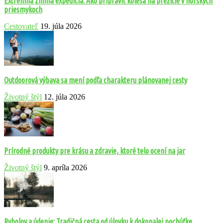
Extrémna zimná expedícia: Ako pripraviť kolesá na prežitie v horských
priesmykoch
Cestovateľ
19. júla 2026
Outdoorová výbava sa mení podľa charakteru plánovanej cesty
Životný štýl
12. júla 2026
Prírodné produkty pre krásu a zdravie, ktoré telo ocení na jar
Životný štýl
9. apríla 2026
Rybolov a údenie: Tradičná cesta od úlovku k dokonalej pochúťke