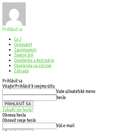
Prihlásiť sa
Go 2
Cestovateľ
Zaujímavosti
Životný štýl
Dovolenka a destinácie
Dovolenka na ostrove
Záhrada
Prihlásiť sa
Vitajte!
Prihlásiť k svojmu účtu
Vaše užívateľské meno
heslo
Zabudli ste heslo?
Obnova hesla
Obnoviť svoje heslo
Váš e-mail