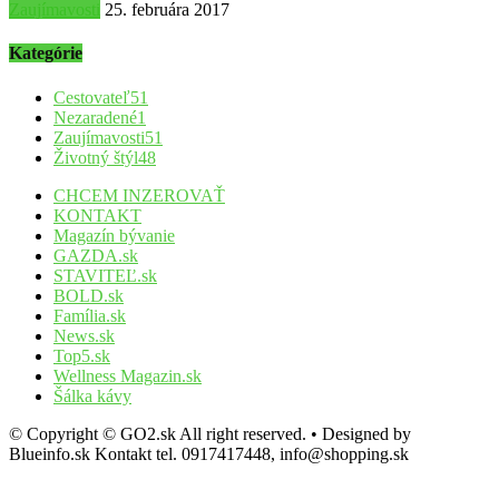
Zaujímavosti
25. februára 2017
Kategórie
Cestovateľ
51
Nezaradené
1
Zaujímavosti
51
Životný štýl
48
CHCEM INZEROVAŤ
KONTAKT
Magazín bývanie
GAZDA.sk
STAVITEĽ.sk
BOLD.sk
Família.sk
News.sk
Top5.sk
Wellness Magazin.sk
Šálka kávy
© Copyright © GO2.sk All right reserved. • Designed by
Blueinfo.sk Kontakt tel. 0917417448, info@shopping.sk