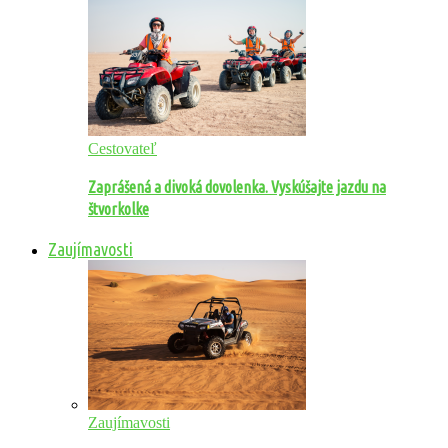
Cestovateľ
Zaprášená a divoká dovolenka. Vyskúšajte jazdu na
štvorkolke
Zaujímavosti
Zaujímavosti