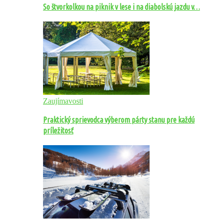
So štvorkolkou na piknik v lese i na diabolskú jazdu v…
Zaujímavosti
Praktický sprievodca výberom párty stanu pre každú
príležitosť