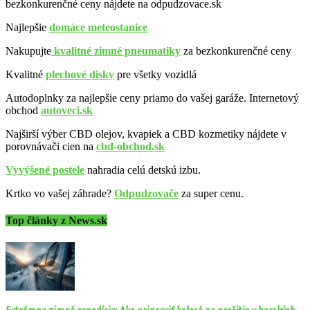
bezkonkurenčné ceny nájdete na odpudzovace.sk
Najlepšie
domáce meteostanice
Nakupujte
kvalitné zimné pneumatiky
za bezkonkurenčné ceny
Kvalitné
plechové disky
pre všetky vozidlá
Autodoplnky za najlepšie ceny priamo do vašej garáže. Internetový
obchod
autoveci.sk
Najširší výber CBD olejov, kvapiek a CBD kozmetiky nájdete v
porovnávači cien na
cbd-obchod.sk
Vyvýšené postele
nahradia celú detskú izbu.
Krtko vo vašej záhrade?
Odpudzovače
za super cenu.
Top články z News.sk