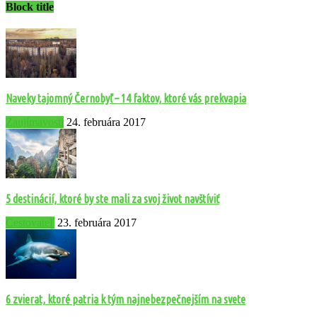
Block title
Naveky tajomný Černobyľ – 14 faktov, ktoré vás prekvapia
Zaujímavosti
24. februára 2017
5 destinácií, ktoré by ste mali za svoj život navštíviť
Cestovateľ
23. februára 2017
6 zvierat, ktoré patria k tým najnebezpečnejším na svete