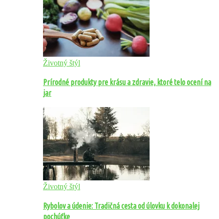
Životný štýl
Prírodné produkty pre krásu a zdravie, ktoré telo ocení na
jar
Životný štýl
Rybolov a údenie: Tradičná cesta od úlovku k dokonalej
pochúťke