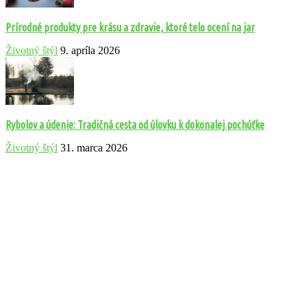
Prírodné produkty pre krásu a zdravie, ktoré telo ocení na jar
Životný štýl
9. apríla 2026
Rybolov a údenie: Tradičná cesta od úlovku k dokonalej pochúťke
Životný štýl
31. marca 2026