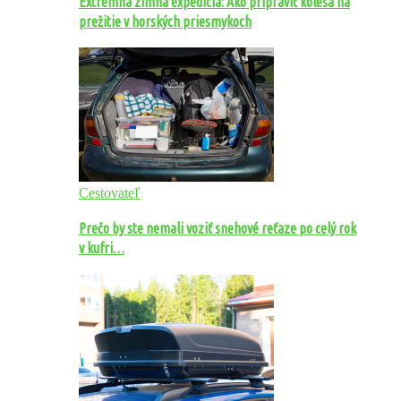
Extrémna zimná expedícia: Ako pripraviť kolesá na
prežitie v horských priesmykoch
Cestovateľ
Prečo by ste nemali voziť snehové reťaze po celý rok
v kufri…