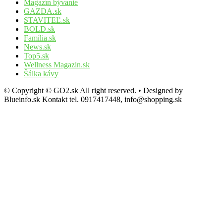
Magazín bývanie
GAZDA.sk
STAVITEĽ.sk
BOLD.sk
Família.sk
News.sk
Top5.sk
Wellness Magazin.sk
Šálka kávy
© Copyright © GO2.sk All right reserved. • Designed by
Blueinfo.sk Kontakt tel. 0917417448, info@shopping.sk