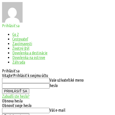
Prihlásiť sa
Go 2
Cestovateľ
Zaujímavosti
Životný štýl
Dovolenka a destinácie
Dovolenka na ostrove
Záhrada
Prihlásiť sa
Vitajte!
Prihlásiť k svojmu účtu
Vaše užívateľské meno
heslo
Zabudli ste heslo?
Obnova hesla
Obnoviť svoje heslo
Váš e-mail