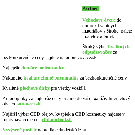
Partneri
Vchodové dvere
do
domu z kvalitných
materiálov v širokej palete
modelov a farieb.
Široký výber
kvalitných
odpudzovačov
za
bezkonkurenčné ceny nájdete na odpudzovace.sk
Najlepšie
domáce meteostanice
Nakupujte
kvalitné zimné pneumatiky
za bezkonkurenčné ceny
Kvalitné
plechové disky
pre všetky vozidlá
Autodoplnky za najlepšie ceny priamo do vašej garáže. Internetový
obchod
autoveci.sk
Najširší výber CBD olejov, kvapiek a CBD kozmetiky nájdete v
porovnávači cien na
cbd-obchod.sk
Vyvýšené postele
nahradia celú detskú izbu.