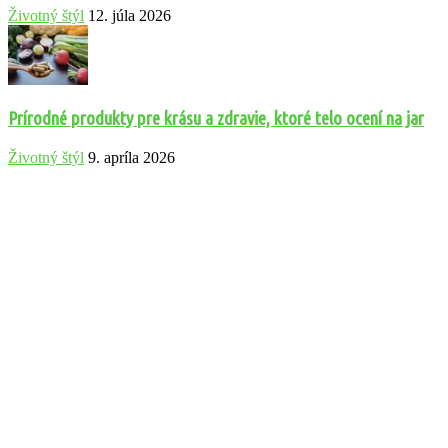
Životný štýl
12. júla 2026
Prírodné produkty pre krásu a zdravie, ktoré telo ocení na jar
Životný štýl
9. apríla 2026