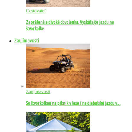
Cestovateľ
Zaprášená a divoká dovolenka. Vyskúšajte jazdu na
štvorkolke
Zaujímavosti
Zaujímavosti
So štvorkolkou na piknik v lese i na diabolskú jazdu v…