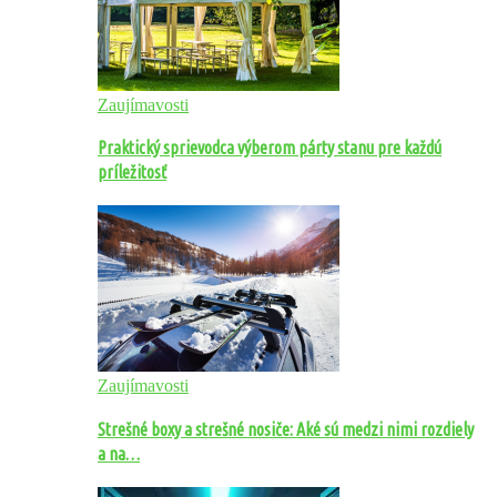
Zaujímavosti
Praktický sprievodca výberom párty stanu pre každú
príležitosť
Zaujímavosti
Strešné boxy a strešné nosiče: Aké sú medzi nimi rozdiely
a na…