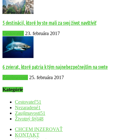
5 destinácií, ktoré by ste mali za svoj život navštíviť
Cestovateľ
23. februára 2017
6 zvierat, ktoré patria k tým najnebezpečnejším na svete
Zaujímavosti
25. februára 2017
Kategórie
Cestovateľ
51
Nezaradené
1
Zaujímavosti
51
Životný štýl
48
CHCEM INZEROVAŤ
KONTAKT