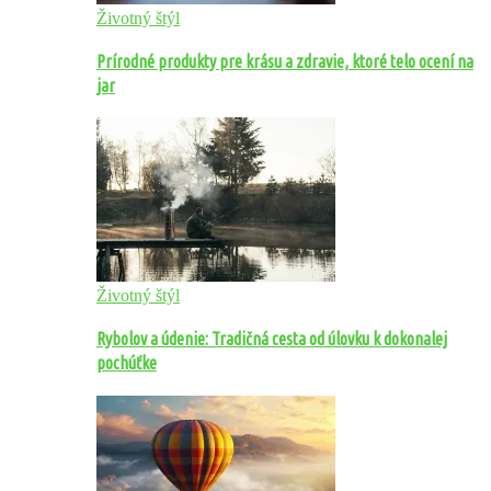
Životný štýl
Prírodné produkty pre krásu a zdravie, ktoré telo ocení na
jar
Životný štýl
Rybolov a údenie: Tradičná cesta od úlovku k dokonalej
pochúťke