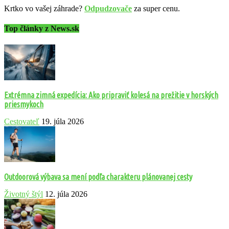
Krtko vo vašej záhrade?
Odpudzovače
za super cenu.
Top články z News.sk
Extrémna zimná expedícia: Ako pripraviť kolesá na prežitie v horských
priesmykoch
Cestovateľ
19. júla 2026
Outdoorová výbava sa mení podľa charakteru plánovanej cesty
Životný štýl
12. júla 2026