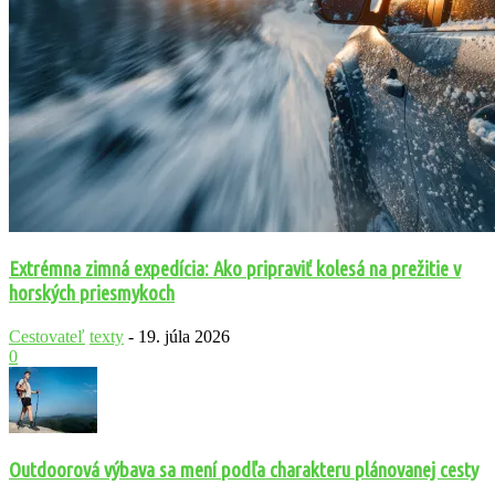
Extrémna zimná expedícia: Ako pripraviť kolesá na prežitie v
horských priesmykoch
Cestovateľ
texty
-
19. júla 2026
0
Outdoorová výbava sa mení podľa charakteru plánovanej cesty