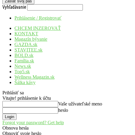
Vyhľadávanie
Prihlásenie / Registrovať
CHCEM INZEROVAŤ
KONTAKT
Magazín bývanie
GAZDA.sk
STAVITEĽ.sk
BOLD.sk
Família.sk
News.sk
Top5.sk
Wellness Magazin.sk
Šálka kávy
Prihlásiť sa
Vitajte! prihlásenie k účtu
Vaše užívateľské meno
heslo
Forgot your password? Get help
Obnova hesla
Obnoviť svoje heslo