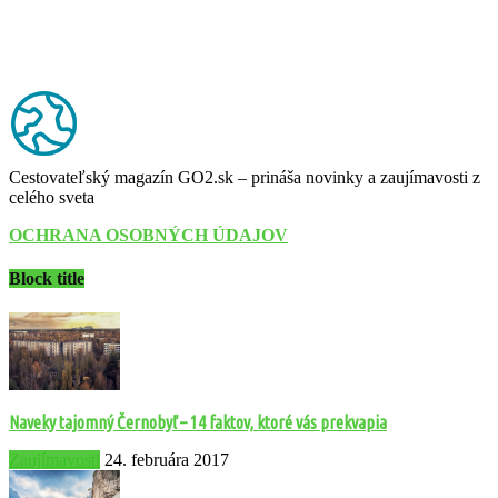
Cestovateľský magazín GO2.sk – prináša novinky a zaujímavosti z
celého sveta
OCHRANA OSOBNÝCH ÚDAJOV
Block title
Naveky tajomný Černobyľ – 14 faktov, ktoré vás prekvapia
Zaujímavosti
24. februára 2017