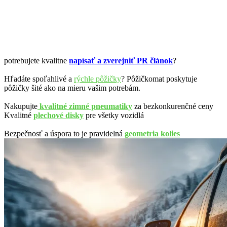
potrebujete kvalitne
napísať a zverejniť PR článok
?
Hľadáte spoľahlivé a
rýchle pôžičky
? Pôžičkomat poskytuje
pôžičky šité ako na mieru vašim potrebám.
Nakupujte
kvalitné zimné pneumatiky
za bezkonkurenčné ceny
Kvalitné
plechové disky
pre všetky vozidlá
Bezpečnosť a úspora to je pravidelná
geometria kolies