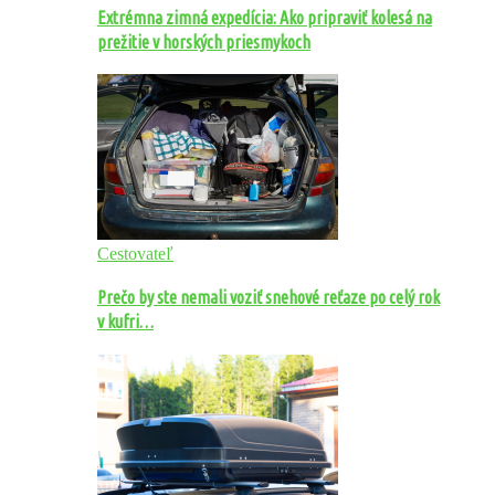
Extrémna zimná expedícia: Ako pripraviť kolesá na
prežitie v horských priesmykoch
Cestovateľ
Prečo by ste nemali voziť snehové reťaze po celý rok
v kufri…