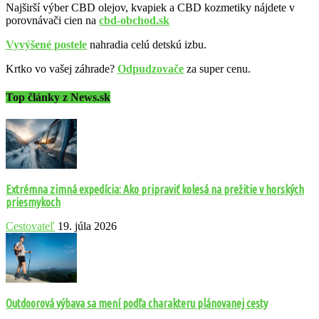
Najširší výber CBD olejov, kvapiek a CBD kozmetiky nájdete v
porovnávači cien na
cbd-obchod.sk
Vyvýšené postele
nahradia celú detskú izbu.
Krtko vo vašej záhrade?
Odpudzovače
za super cenu.
Top články z News.sk
Extrémna zimná expedícia: Ako pripraviť kolesá na prežitie v horských
priesmykoch
Cestovateľ
19. júla 2026
Outdoorová výbava sa mení podľa charakteru plánovanej cesty