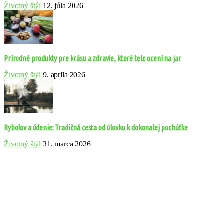
Životný štýl
12. júla 2026
Prírodné produkty pre krásu a zdravie, ktoré telo ocení na jar
Životný štýl
9. apríla 2026
Rybolov a údenie: Tradičná cesta od úlovku k dokonalej pochúťke
Životný štýl
31. marca 2026