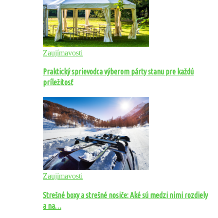
Zaujímavosti
Praktický sprievodca výberom párty stanu pre každú
príležitosť
Zaujímavosti
Strešné boxy a strešné nosiče: Aké sú medzi nimi rozdiely
a na…