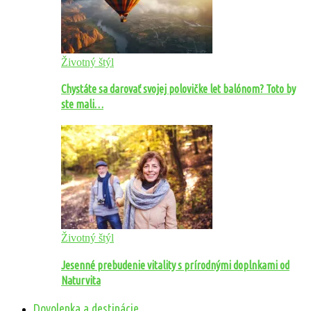
Životný štýl
Chystáte sa darovať svojej polovičke let balónom? Toto by
ste mali…
Životný štýl
Jesenné prebudenie vitality s prírodnými doplnkami od
Naturvita
Dovolenka a destinácie