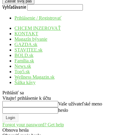
Vyhľadávanie
Prihlásenie / Registrovať
CHCEM INZEROVAŤ
KONTAKT
Magazín bývanie
GAZDA.sk
STAVITEĽ.sk
BOLD.sk
Família.sk
News.sk
Top5.sk
Wellness Magazin.sk
Šálka kávy
Prihlásiť sa
Vitajte! prihlásenie k účtu
Vaše užívateľské meno
heslo
Forgot your password? Get help
Obnova hesla