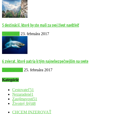
5 destinácií, ktoré by ste mali za svoj život navštíviť
Cestovateľ
23. februára 2017
6 zvierat, ktoré patria k tým najnebezpečnejším na svete
Zaujímavosti
25. februára 2017
Kategórie
Cestovateľ
51
Nezaradené
1
Zaujímavosti
51
Životný štýl
48
CHCEM INZEROVAŤ