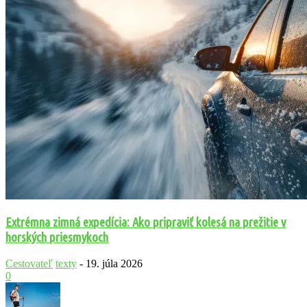
Extrémna zimná expedícia: Ako pripraviť kolesá na prežitie v
horských priesmykoch
Cestovateľ
texty
-
19. júla 2026
0