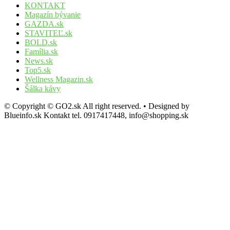
KONTAKT
Magazín bývanie
GAZDA.sk
STAVITEĽ.sk
BOLD.sk
Família.sk
News.sk
Top5.sk
Wellness Magazin.sk
Šálka kávy
© Copyright © GO2.sk All right reserved. • Designed by
Blueinfo.sk Kontakt tel. 0917417448, info@shopping.sk