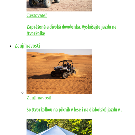
Cestovateľ
Zaprášená a divoká dovolenka. Vyskúšajte jazdu na
štvorkolke
Zaujímavosti
Zaujímavosti
So štvorkolkou na piknik v lese i na diabolskú jazdu v…