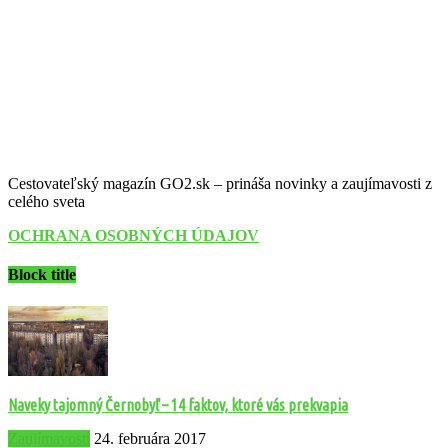
Cestovateľský magazín GO2.sk – prináša novinky a zaujímavosti z
celého sveta
OCHRANA OSOBNÝCH ÚDAJOV
Block title
Naveky tajomný Černobyľ – 14 faktov, ktoré vás prekvapia
Zaujímavosti
24. februára 2017