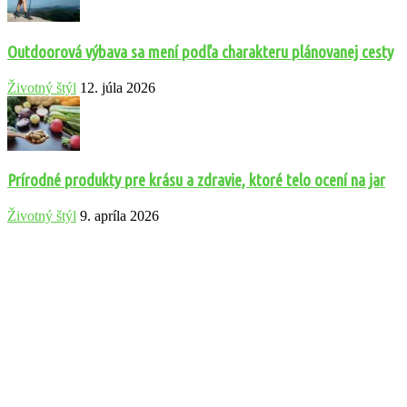
Outdoorová výbava sa mení podľa charakteru plánovanej cesty
Životný štýl
12. júla 2026
Prírodné produkty pre krásu a zdravie, ktoré telo ocení na jar
Životný štýl
9. apríla 2026