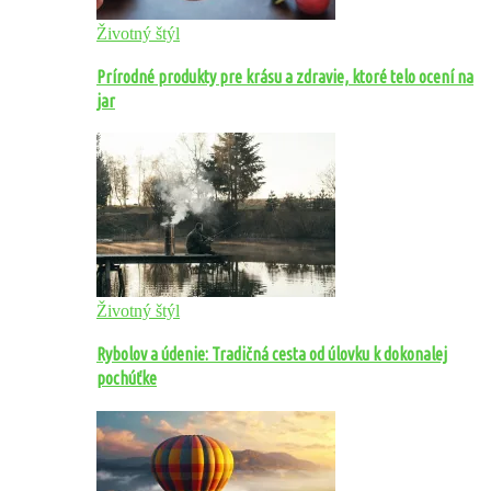
Životný štýl
Prírodné produkty pre krásu a zdravie, ktoré telo ocení na
jar
Životný štýl
Rybolov a údenie: Tradičná cesta od úlovku k dokonalej
pochúťke