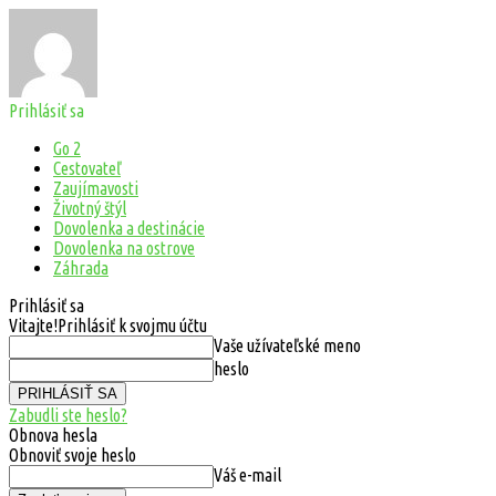
Prihlásiť sa
Go 2
Cestovateľ
Zaujímavosti
Životný štýl
Dovolenka a destinácie
Dovolenka na ostrove
Záhrada
Prihlásiť sa
Vitajte!
Prihlásiť k svojmu účtu
Vaše užívateľské meno
heslo
Zabudli ste heslo?
Obnova hesla
Obnoviť svoje heslo
Váš e-mail