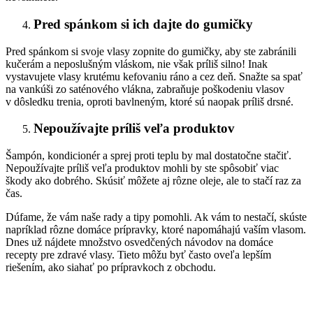
Pred spánkom si ich dajte do gumičky
Pred spánkom si svoje vlasy zopnite do gumičky, aby ste zabránili
kučerám a neposlušným vláskom, nie však príliš silno! Inak
vystavujete vlasy krutému kefovaniu ráno a cez deň. Snažte sa spať
na vankúši zo saténového vlákna, zabraňuje poškodeniu vlasov
v dôsledku trenia, oproti bavlneným, ktoré sú naopak príliš drsné.
Nepoužívajte príliš veľa produktov
Šampón, kondicionér a sprej proti teplu by mal dostatočne stačiť.
Nepoužívajte príliš veľa produktov mohli by ste spôsobiť viac
škody ako dobrého. Skúsiť môžete aj rôzne oleje, ale to stačí raz za
čas.
Dúfame, že vám naše rady a tipy pomohli. Ak vám to nestačí, skúste
napríklad rôzne domáce prípravky, ktoré napomáhajú vaším vlasom.
Dnes už nájdete množstvo osvedčených návodov na domáce
recepty pre zdravé vlasy. Tieto môžu byť často oveľa lepším
riešením, ako siahať po prípravkoch z obchodu.