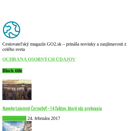
Cestovateľský magazín GO2.sk – prináša novinky a zaujímavosti z
celého sveta
OCHRANA OSOBNÝCH ÚDAJOV
Block title
Naveky tajomný Černobyľ – 14 faktov, ktoré vás prekvapia
Zaujímavosti
24. februára 2017