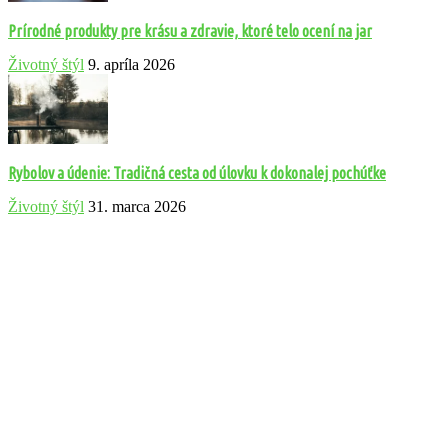
Prírodné produkty pre krásu a zdravie, ktoré telo ocení na jar
Životný štýl
9. apríla 2026
Rybolov a údenie: Tradičná cesta od úlovku k dokonalej pochúťke
Životný štýl
31. marca 2026