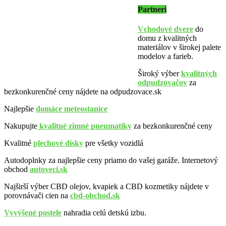
Partneri
Vchodové dvere
do
domu z kvalitných
materiálov v širokej palete
modelov a farieb.
Široký výber
kvalitných
odpudzovačov
za
bezkonkurenčné ceny nájdete na odpudzovace.sk
Najlepšie
domáce meteostanice
Nakupujte
kvalitné zimné pneumatiky
za bezkonkurenčné ceny
Kvalitné
plechové disky
pre všetky vozidlá
Autodoplnky za najlepšie ceny priamo do vašej garáže. Internetový
obchod
autoveci.sk
Najširší výber CBD olejov, kvapiek a CBD kozmetiky nájdete v
porovnávači cien na
cbd-obchod.sk
Vyvýšené postele
nahradia celú detskú izbu.