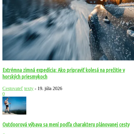
Extrémna zimná expedícia: Ako pripraviť kolesá na prežitie v
horských priesmykoch
Cestovateľ
texty
-
19. júla 2026
0
Outdoorová výbava sa mení podľa charakteru plánovanej cesty