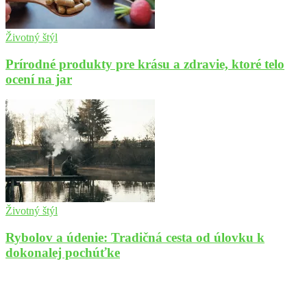
Životný štýl
Prírodné produkty pre krásu a zdravie, ktoré telo
ocení na jar
Životný štýl
Rybolov a údenie: Tradičná cesta od úlovku k
dokonalej pochúťke