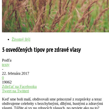
Životný štýl
5 osvedčených tipov pre zdravé vlasy
Podľa
texty
-
22. februára 2017
0
19062
Zdieľať na Facebooku
Tweet na Twitteri
Keď sme boli malí, obdivovali sme princezné z rozprávky a teraz
obdivujeme celebrity s bezchybnými, dlhými, hustými a zdravými
vlasmi. Túžite aj vy po zdravých vlasoch, no neviete ako na to?