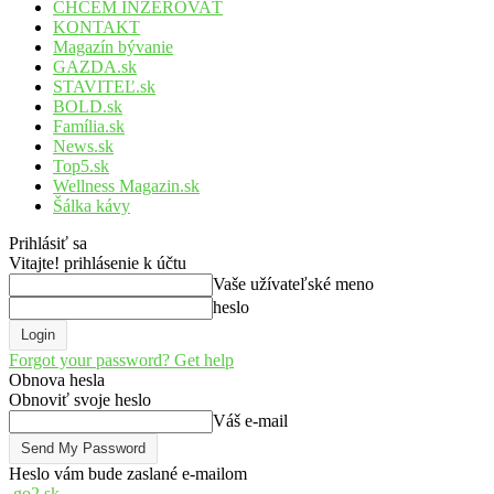
CHCEM INZEROVAŤ
KONTAKT
Magazín bývanie
GAZDA.sk
STAVITEĽ.sk
BOLD.sk
Família.sk
News.sk
Top5.sk
Wellness Magazin.sk
Šálka kávy
Prihlásiť sa
Vitajte! prihlásenie k účtu
Vaše užívateľské meno
heslo
Forgot your password? Get help
Obnova hesla
Obnoviť svoje heslo
Váš e-mail
Heslo vám bude zaslané e-mailom
go2.sk