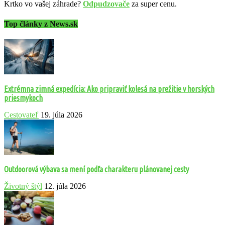
Krtko vo vašej záhrade?
Odpudzovače
za super cenu.
Top články z News.sk
Extrémna zimná expedícia: Ako pripraviť kolesá na prežitie v horských
priesmykoch
Cestovateľ
19. júla 2026
Outdoorová výbava sa mení podľa charakteru plánovanej cesty
Životný štýl
12. júla 2026