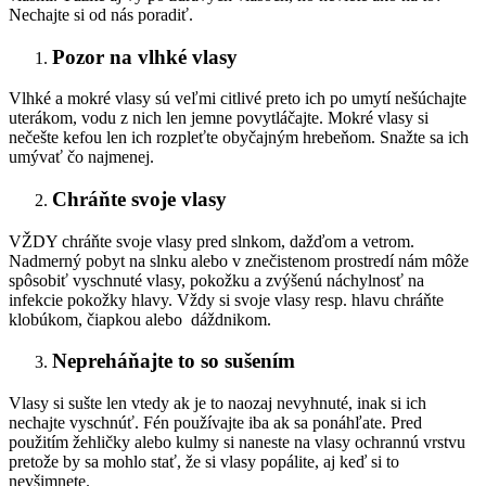
Nechajte si od nás poradiť.
Pozor na vlhké vlasy
Vlhké a mokré vlasy sú veľmi citlivé preto ich po umytí nešúchajte
uterákom, vodu z nich len jemne povytláčajte. Mokré vlasy si
nečešte kefou len ich rozpleťte obyčajným hrebeňom. Snažte sa ich
umývať čo najmenej.
Chráňte svoje vlasy
VŽDY chráňte svoje vlasy pred slnkom, dažďom a vetrom.
Nadmerný pobyt na slnku alebo v znečistenom prostredí nám môže
spôsobiť vyschnuté vlasy, pokožku a zvýšenú náchylnosť na
infekcie pokožky hlavy. Vždy si svoje vlasy resp. hlavu chráňte
klobúkom, čiapkou alebo dáždnikom.
Nepreháňajte to so sušením
Vlasy si sušte len vtedy ak je to naozaj nevyhnuté, inak si ich
nechajte vyschnúť. Fén používajte iba ak sa ponáhľate. Pred
použitím žehličky alebo kulmy si naneste na vlasy ochrannú vrstvu
pretože by sa mohlo stať, že si vlasy popálite, aj keď si to
nevšimnete.