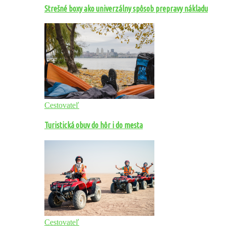
Strešné boxy ako univerzálny spôsob prepravy nákladu
Cestovateľ
Turistická obuv do hôr i do mesta
Cestovateľ