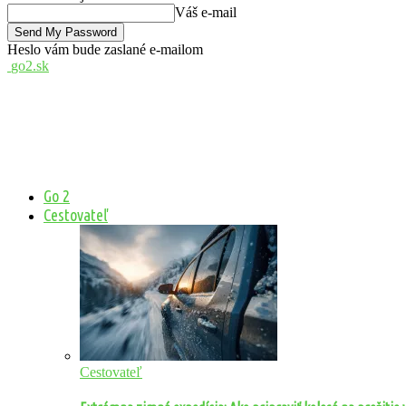
Váš e-mail
Heslo vám bude zaslané e-mailom
go2.sk
Go 2
Cestovateľ
Cestovateľ