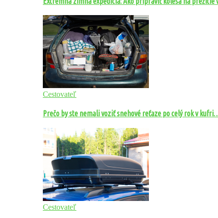
Extrémna zimná expedícia: Ako pripraviť kolesá na prežitie
Cestovateľ
Prečo by ste nemali voziť snehové reťaze po celý rok v kufri
Cestovateľ