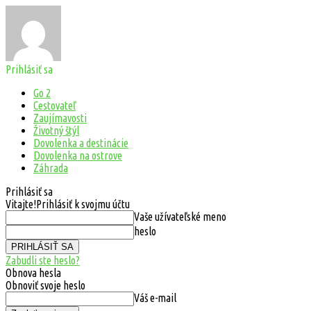
Prihlásiť sa
Go 2
Cestovateľ
Zaujímavosti
Životný štýl
Dovolenka a destinácie
Dovolenka na ostrove
Záhrada
Prihlásiť sa
Vitajte!
Prihlásiť k svojmu účtu
Vaše užívateľské meno
heslo
Zabudli ste heslo?
Obnova hesla
Obnoviť svoje heslo
Váš e-mail