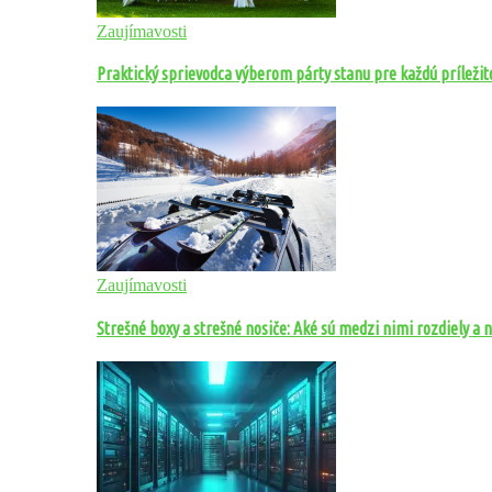
Zaujímavosti
Praktický sprievodca výberom párty stanu pre každú príležit
Zaujímavosti
Strešné boxy a strešné nosiče: Aké sú medzi nimi rozdiely a