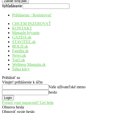
Vyhľadávanie
Prihlásenie / Registrovať
CHCEM INZEROVAŤ
KONTAKT
Magazín bývanie
GAZDA.sk
STAVITEĽ.sk
BOLD.sk
Família.sk
News.sk
Top5.sk
Wellness Magazin.sk
Šálka kávy
Prihlásiť sa
Vitajte! prihlásenie k účtu
Vaše užívateľské meno
heslo
Forgot your password? Get help
Obnova hesla
Obnoviť svoje heslo