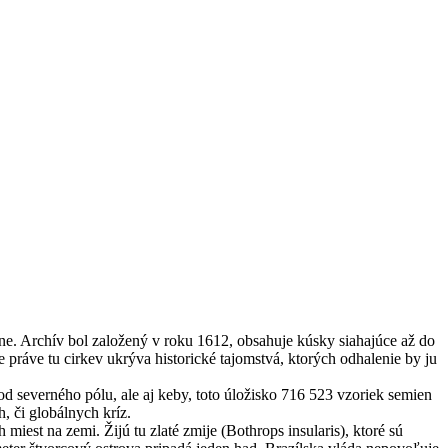
ne. Archív bol založený v roku 1612, obsahuje kúsky siahajúce až do
 práve tu cirkev ukrýva historické tajomstvá, ktorých odhalenie by ju
od severného pólu, ale aj keby, toto úložisko 716 523 vzoriek semien
, či globálnych kríz.
iest na zemi. Žijú tu zlaté zmije (Bothrops insularis), ktoré sú