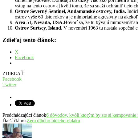
smrteľne jedovaté. Dorastajú do dĺžky viac ako pol metra a ich
vstup na tento ostrov aj kvôli tomu, že sa snaží ochrániť tieto 
Ostrov Severný Sentinel, Andamanské ostrovy, India.
Indic
ostrov vyše 60 tisíc rokov a je mimoriadne agresívny na akéko
Area 51, Nevada, USA.
Hovorí sa, že tu bývajú mimozemšťania.
Ostrov Surtsey, Island.
V novembri 1963 tu nastala sopečná eru
Zdieľaj tento článok:
X
Facebook
ZDIEĽAŤ
Facebook
Twitter
Predchádzajúci článok
6 dôvodov, kvôli ktorým by ste si kempovanie 
Ďalší článok
Zem dlhého bieleho oblaku