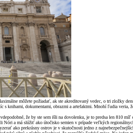
aximálne môžete požiadať, ak ste akreditovaný vedec, o tri zložky den
c s knihami, dokumentami, obrazmi a artefaktmi. Mnohí ľudia veria, že
vdepodobné, že by ste sem išli na dovolenku, je to predsa len 810 míľ 
ali Nóri a má slúžiť ako útočisko semien v prípade veľkých regionálnych
erať ako prekrásny ostrov je v skutočnosti jedno z najnebezpečnejších m