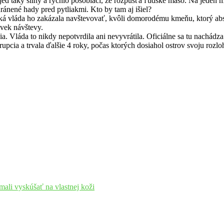
 jed taký silný a rýchlo pôsobiaci, že rozpúšťa ľudské mäso. Na jeden 
chránené hady pred pytliakmi. Kto by tam aj išiel?
ká vláda ho zakázala navštevovať, kvôli domorodému kmeňu, ktorý abso
ľvek návštevy.
 Vláda to nikdy nepotvrdila ani nevyvrátila. Oficiálne sa tu nachádza l
pcia a trvala ďalšie 4 roky, počas ktorých dosiahol ostrov svoju rozlo
mali vyskúšať na vlastnej koži