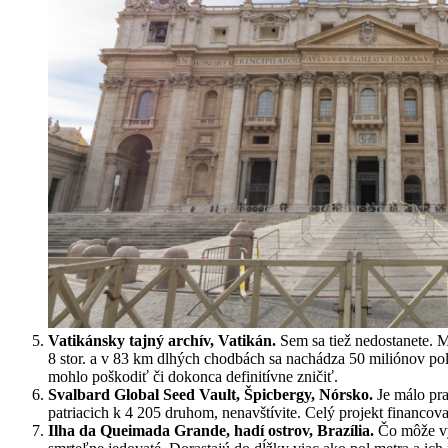
Vatikánsky tajný archív, Vatikán.
Sem sa tiež nedostanete. M
8 stor. a v 83 km dlhých chodbách sa nachádza 50 miliónov polí
mohlo poškodiť či dokonca definitívne zničiť.
Svalbard Global Seed Vault, Špicbergy, Nórsko.
Je málo pra
patriacich k 4 205 druhom, nenavštívite. Celý projekt financov
Ilha da Queimada Grande, hadí ostrov, Brazília.
Čo môže vyz