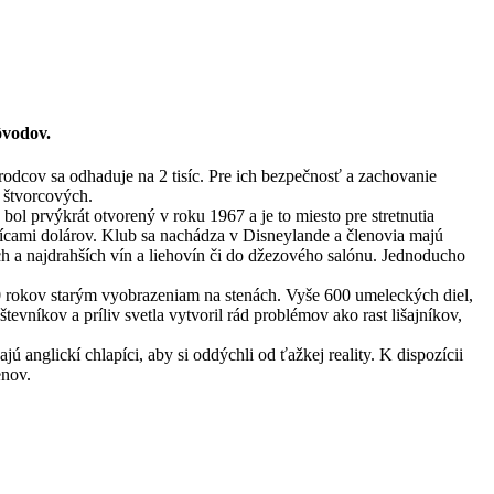
ôvodov.
odcov sa odhaduje na 2 tisíc. Pre ich bezpečnosť a zachovanie
v štvorcových.
ol prvýkrát otvorený v roku 1967 a je to miesto pre stretnutia
isícami dolárov. Klub sa nachádza v Disneylande a členovia majú
ích a najdrahších vín a liehovín či do džezového salónu. Jednoducho
00 rokov starým vyobrazeniam na stenách. Vyše 600 umeleckých diel,
evníkov a príliv svetla vytvoril rád problémov ako rast lišajníkov,
ú anglickí chlapíci, aby si oddýchli od ťažkej reality. K dispozícii
enov.