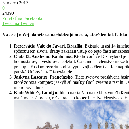
3. marca 2017
0
24390
Zdieľať na Facebooku
Tweet na Twitteri
Na celej našej planéte sa nachádzajú miesta, ktoré len tak ľahko
Rezervácia Vale do Javari, Brazília.
Existuje tu asi 14 kmeňo
spôsobu ich života, úrady zakázali vstup do tejto časti amazon
Club 33, Anaheim, Kalifornia.
Kto hovorí, že Disneyland je u
hodnostárov, investorov a celebrít. Čakanie na členstvo môže t
prístup k častiam rezortu podľa typu svojho členstva. Ide napr
panská klubovňa v Disneylande.
Jaskyne Lascaux, Francúzsko.
Tieto svetovo preslávené jask
ktoré zdobia komplex jaskýň sú maľby ľudí, zvierat a rastlín. O
mikróbov a húb.
Klub White’s, Londýn.
Ide o najstarší a najexkluzívnejší džen
majú majestátny bar, reštauráciu a kopec hier. Na členstvo sa 