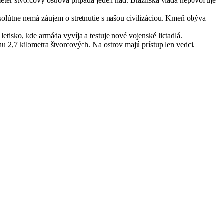
meter štvorcový ostrova pripadá jeden had. Brazílska vláda nepovoľuje
lútne nemá záujem o stretnutie s našou civilizáciou. Kmeň obýva
etisko, kde armáda vyvíja a testuje nové vojenské lietadlá.
hu 2,7 kilometra štvorcových. Na ostrov majú prístup len vedci.