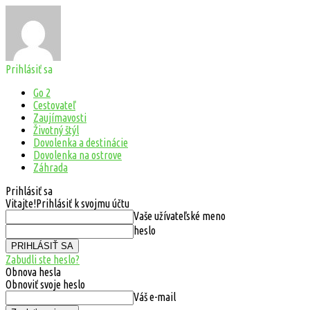
Prihlásiť sa
Go 2
Cestovateľ
Zaujímavosti
Životný štýl
Dovolenka a destinácie
Dovolenka na ostrove
Záhrada
Prihlásiť sa
Vitajte!
Prihlásiť k svojmu účtu
Vaše užívateľské meno
heslo
Zabudli ste heslo?
Obnova hesla
Obnoviť svoje heslo
Váš e-mail