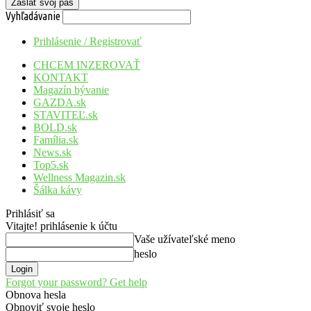
Vyhľadávanie
Prihlásenie / Registrovať
CHCEM INZEROVAŤ
KONTAKT
Magazín bývanie
GAZDA.sk
STAVITEĽ.sk
BOLD.sk
Família.sk
News.sk
Top5.sk
Wellness Magazin.sk
Šálka kávy
Prihlásiť sa
Vitajte! prihlásenie k účtu
Vaše užívateľské meno
heslo
Forgot your password? Get help
Obnova hesla
Obnoviť svoje heslo