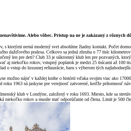
 nenavštívime. Alebo vôbec. Prístup na ne je zakázaný z rôznych d
v, s ktorými nemá moderný svet absolútne žiadny kontakt. Počet domor
ského dažďového pralesa. Celkovo sa jedná zhruba o 77 tisíc kilometro
rčený len pre deti? Club 33 je súkromný klub len pre pozvaných, ktorý b
rvať aj niekoľko rokov, vstupný poplatok je medzi 25 tisícami až 100 t
íklad o vstup do luxusnej reštaurácie, baru s výberom tých najlahodnejš
yne možno nájsť v každej knihe o histórii vďaka svojim viac ako 170
d roku 1963 sú jaskyne pre verejnosť zatvorené, keďže prítomnosť návšt
tlmenský klub v Londýne, založený v roku 1693. Miesto, kde sa stretávaj
čaká niekoľko rokov a musíte mať odporúčanie od člena. Limit je 500 čl