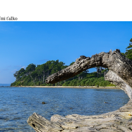
eľmi ťažko